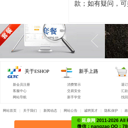
款；如有疑问，可拨打
关于ESHOP
新手上路
·
新会员注册
·
消费警示
·
退订
·
客服中心
·
交易安全
·
汇
·
网站导航
·
新手学堂
·
找
网站首页
|
关于我们
|
新闻动态
|
网站公告
|
诚聘英才
|
隐私保护
|
政
©
延康网
2011-2026 All 
微信：nangzao QQ：780