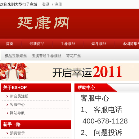
欢迎来到大型电子商城
登录
注册
首页
最新商品
手卷烟丝
烟斗烟丝
水烟筒烟
极品玉溪烟丝
玉溪普通手卷烟丝
荷花厂丝
关于ESHOP
帮助中心
新会员注册
客服中心
客服中心
1、 客服电话
网站导航
400-678-1128
新手上路
2、 问题投诉
消费警示