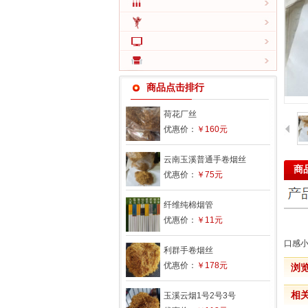
商品点击排行
荷花厂丝
优惠价：
￥160元
云南玉溪普通手卷烟丝
商
优惠价：
￥75元
纤维纯棉烟管
优惠价：
￥11元
口感小
利群手卷烟丝
优惠价：
￥178元
浏
相
玉溪云烟1号2号3号