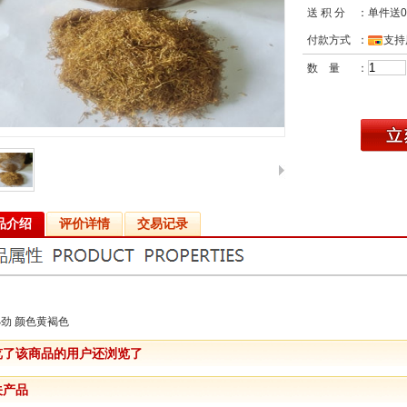
送 积 分
：单件送
付款方式
：
支持
数 量
：
品介绍
评价详情
交易记录
劲 颜色黄褐色
览了该商品的用户还浏览了
关产品