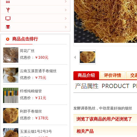
商品点击排行
荷花厂丝
优惠价：
￥160元
云南玉溪普通手卷烟丝
商品介绍
评价详情
交
优惠价：
￥75元
纤维纯棉烟管
优惠价：
￥11元
发酵调香熟丝，中劲里最好抽的烟丝
利群手卷烟丝
优惠价：
￥178元
浏览了该商品的用户还浏览了
相关产品
玉溪云烟1号2号3号