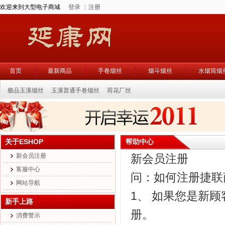
欢迎来到大型电子商城
登录
注册
首页
最新商品
手卷烟丝
烟斗烟丝
水烟筒烟
极品玉溪烟丝
玉溪普通手卷烟丝
荷花厂丝
关于ESHOP
帮助中心
新会员注册
新会员注册
客服中心
问：如何注册捷联
网站导航
1、 如果您是新顾
新手上路
册。
消费警示