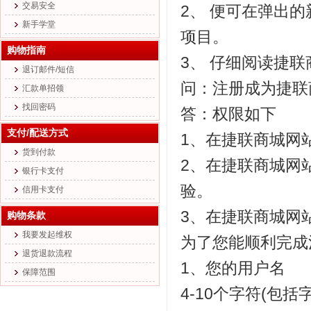
交易安全
2、 便可在弹出的
新手学堂
项目。
购物指南
3、 仔细阅读捷
退订邮件/短信
问：注册成为捷联
汇款单招领
找回密码
答：权限如下
支付/配送方式
1、在捷联商城网
货到付款
2、在捷联商城网
银行卡支付
验。
信用卡支付
3、在捷联商城网
购物条款
我要发起维权
为了您能顺利完成
退货退款流程
1、您的用户名
保障范围
4-10个字符(包